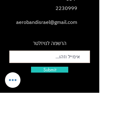
2230999
aerobandisrael@gmail.com
הרשמה לנויזלטר
Submit
תשלום מאובטח