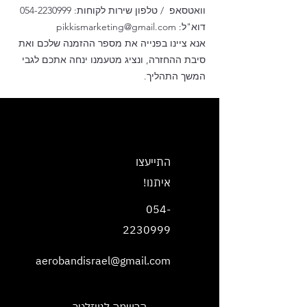
וואטסאפ / טלפון שירות לקוחות:
054-2230999
דוא"ל:
pikkismarketing@gmail.com
אנא ציינו בפנייה את מספר ההזמנה שלכם ואת
סיבת ההחזרה, ונציג מטעמנו ינחה אתכם לגבי
המשך התהליך.
עקבו אחרינו בסושיאל >>
התייעצו
איתנו!
054-
2230999
aerobandisrael@gmail.com