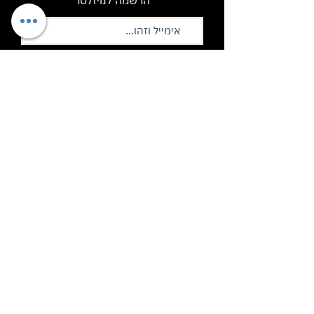
הרשמה לנויזלטר
Submit
תשלום מאובטח
חנות
סרטוני הדגמה - תופים
סרטוני הדגמה - גיטרה